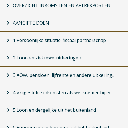

OVERZICHT INKOMSTEN EN AFTREKPOSTEN
Uitvouwen AANGIFTE DOEN

AANGIFTE DOEN
Uitvouwen 1 Persoonlijke situatie: fiscaal partn

1 Persoonlijke situatie: fiscaal partnerschap
Uitvouwen 2 Loon en ziektewetuitkeringen

2 Loon en ziektewetuitkeringen
Uitvouwen 3 AOW, pensioen, lijfrente en andere

3 AOW, pensioen, lijfrente en andere uitkeringen en
Uitvouwen 4 Vrijgestelde inkomsten als werknem

4 Vrijgestelde inkomsten als werknemer bij een inter
Uitvouwen 5 Loon en dergelijke uit het buitenla

5 Loon en dergelijke uit het buitenland



Niveau 1 terug
Vooruit
I
Uitvouwen 6 Pensioen en uitkeringen uit het bu

6 Pensioen en uitkeringen uit het buitenland